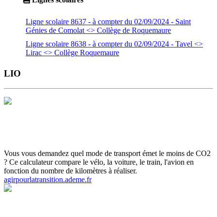
Ligne scolaire 8637 - à compter du 02/09/2024 - Saint
Génies de Comolat <> Collège de Roquemaure
Ligne scolaire 8638 - à compter du 02/09/2024 - Tavel <>
Lirac <> Collège Roquemaure
LIO
Horaires et Plans
Gamme tarifaire
Ou s'informer
Carte scolaire
Actualités et infos flash
Inscrivez-vous aux infos flash
Calculette
ADEME
Vous vous demandez quel mode de transport émet le moins de CO2
? Ce calculateur compare le vélo, la voiture, le train, l'avion en
fonction du nombre de kilomètres à réaliser.
agirpourlatransition.ademe.fr