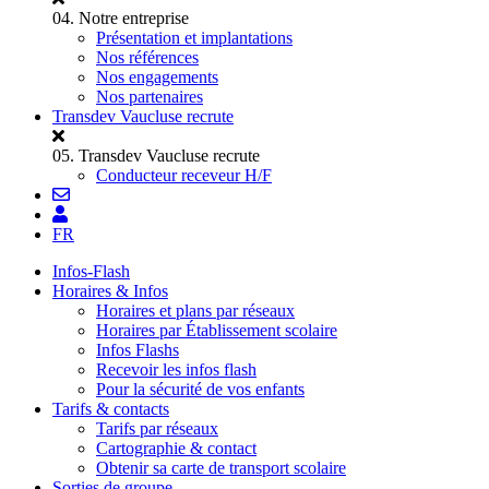
04.
Notre entreprise
Présentation et implantations
Nos références
Nos engagements
Nos partenaires
Transdev Vaucluse recrute
05.
Transdev Vaucluse recrute
Conducteur receveur H/F
FR
Infos-Flash
Horaires & Infos
Horaires et plans par réseaux
Horaires par Établissement scolaire
Infos Flashs
Recevoir les infos flash
Pour la sécurité de vos enfants
Tarifs & contacts
Tarifs par réseaux
Cartographie & contact
Obtenir sa carte de transport scolaire
Sorties de groupe