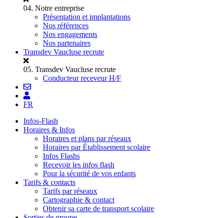
04.
Notre entreprise
Présentation et implantations
Nos références
Nos engagements
Nos partenaires
Transdev Vaucluse recrute
05.
Transdev Vaucluse recrute
Conducteur receveur H/F
FR
Infos-Flash
Horaires & Infos
Horaires et plans par réseaux
Horaires par Établissement scolaire
Infos Flashs
Recevoir les infos flash
Pour la sécurité de vos enfants
Tarifs & contacts
Tarifs par réseaux
Cartographie & contact
Obtenir sa carte de transport scolaire
Sorties de groupe