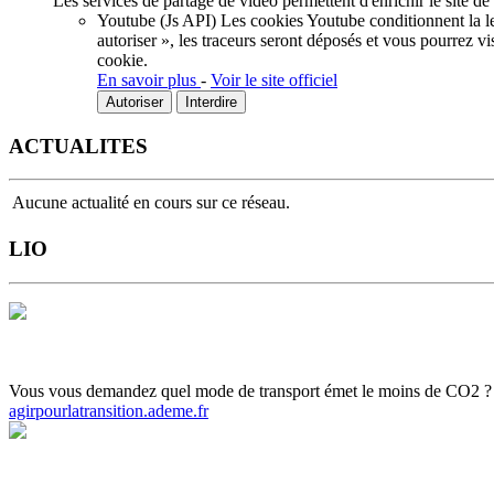
Les services de partage de vidéo permettent d'enrichir le site de
Youtube (Js API)
Les cookies Youtube conditionnent la lec
autoriser », les traceurs seront déposés et vous pourrez vi
cookie.
En savoir plus
-
Voir le site officiel
Autoriser
Interdire
ACTUALITES
Aucune actualité en cours sur ce réseau.
LIO
Horaires et Plans
Gamme tarifaire
Ou s'informer
Carte scolaire
Actuali
Vous vous demandez quel mode de transport émet le moins de CO2 ? Ce c
agirpourlatransition.ademe.fr