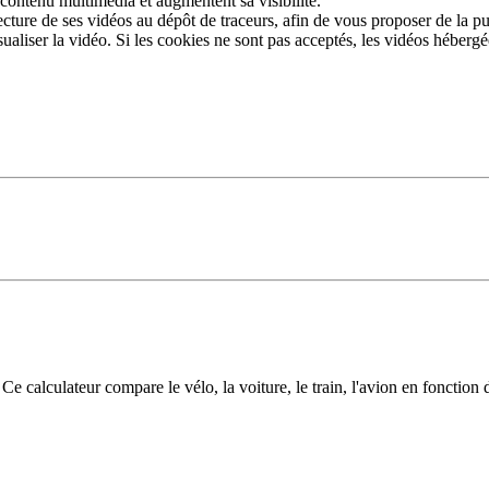
 contenu multimédia et augmentent sa visibilité.
ture de ses vidéos au dépôt de traceurs, afin de vous proposer de la pub
sualiser la vidéo. Si les cookies ne sont pas acceptés, les vidéos héberg
tés et infos flash
Inscrivez-vous aux infos flash
Calculette ADEME
alculateur compare le vélo, la voiture, le train, l'avion en fonction d