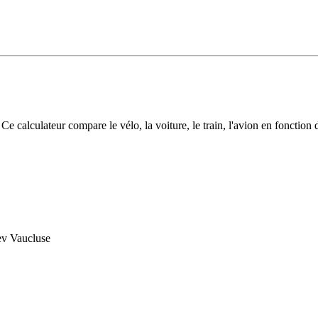
ités et infos flash
Inscrivez-vous aux infos flash
Calculette ADEME
Vo
alculateur compare le vélo, la voiture, le train, l'avion en fonction d
dev Vaucluse