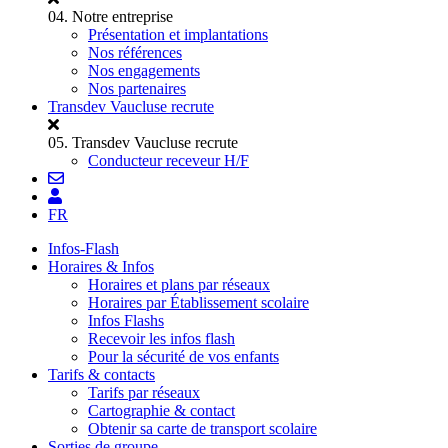
04.
Notre entreprise
Présentation et implantations
Nos références
Nos engagements
Nos partenaires
Transdev Vaucluse recrute
05.
Transdev Vaucluse recrute
Conducteur receveur H/F
FR
Infos-Flash
Horaires & Infos
Horaires et plans par réseaux
Horaires par Établissement scolaire
Infos Flashs
Recevoir les infos flash
Pour la sécurité de vos enfants
Tarifs & contacts
Tarifs par réseaux
Cartographie & contact
Obtenir sa carte de transport scolaire
Sorties de groupe