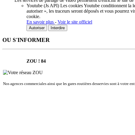
Les services de partage de vidéo permettent d'enrichir le site de
Youtube (Js API)
Les cookies Youtube conditionnent la lec
autoriser », les traceurs seront déposés et vous pourrez vi
cookie.
En savoir plus
-
Voir le site officiel
Autoriser
Interdire
OU S'INFORMER
ZOU ! 84
Nos agences commerciales ainsi que
gares routières desservies sont à votre en
les