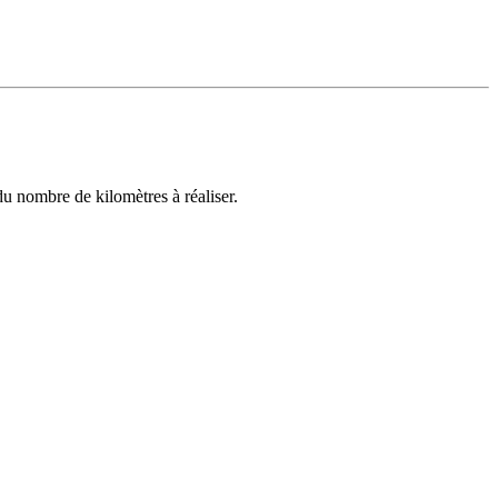
tre ticket sur smartphone
u nombre de kilomètres à réaliser.