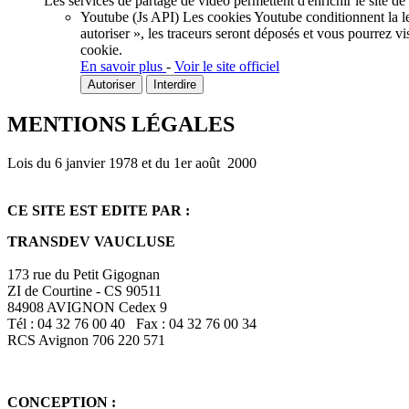
Les services de partage de vidéo permettent d'enrichir le site de
Youtube (Js API)
Les cookies Youtube conditionnent la lec
autoriser », les traceurs seront déposés et vous pourrez vi
cookie.
En savoir plus
-
Voir le site officiel
Autoriser
Interdire
MENTIONS LÉGALES
Lois du 6 janvier 1978 et du 1er août 2000
CE SITE EST EDITE PAR :
TRANSDEV VAUCLUSE
173 rue du Petit Gigognan
ZI de Courtine - CS 90511
84908 AVIGNON Cedex 9
Tél : 04 32 76 00 40 Fax : 04 32 76 00 34
RCS Avignon 706 220 571
CONCEPTION :