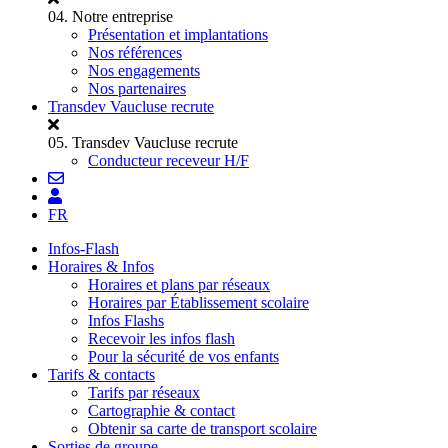
04.
Notre entreprise
Présentation et implantations
Nos références
Nos engagements
Nos partenaires
Transdev Vaucluse recrute
05.
Transdev Vaucluse recrute
Conducteur receveur H/F
FR
Infos-Flash
Horaires & Infos
Horaires et plans par réseaux
Horaires par Établissement scolaire
Infos Flashs
Recevoir les infos flash
Pour la sécurité de vos enfants
Tarifs & contacts
Tarifs par réseaux
Cartographie & contact
Obtenir sa carte de transport scolaire
Sorties de groupe