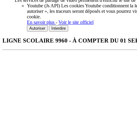
Les services de partage de vidéo permettent d'enrichir le site de
Youtube (Js API)
Les cookies Youtube conditionnent la lec
autoriser », les traceurs seront déposés et vous pourrez vi
cookie.
En savoir plus
-
Voir le site officiel
Autoriser
Interdire
LIGNE SCOLAIRE 9960 - À COMPTER DU 01 SE
Télécharger la fiche horaire au format PDF