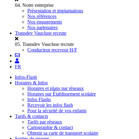
04.
Notre entreprise
Présentation et implantations
Nos références
Nos engagements
Nos partenaires
Transdev Vaucluse recrute
05.
Transdev Vaucluse recrute
Conducteur receveur H/F
FR
Infos-Flash
Horaires & Infos
Horaires et plans par réseaux
Horaires par Établissement scolaire
Infos Flashs
Recevoir les infos flash
Pour la sécurité de vos enfants
Tarifs & contacts
Tarifs par réseaux
Cartographie & contact
Obtenir sa carte de transport scolaire
Sorties de groupe