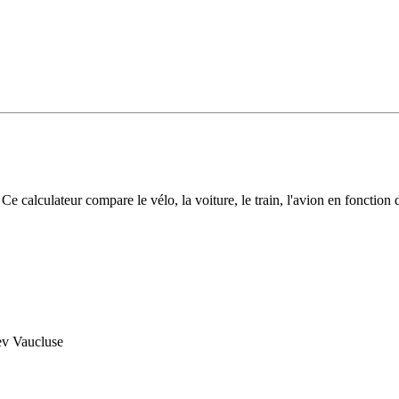
ités et infos flash
Inscrivez-vous aux infos flash
Calculette ADEME
Vo
alculateur compare le vélo, la voiture, le train, l'avion en fonction d
dev Vaucluse