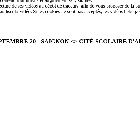
 contenu multimédia et augmentent sa visibilité.
ture de ses vidéos au dépôt de traceurs, afin de vous proposer de la pub
sualiser la vidéo. Si les cookies ne sont pas acceptés, les vidéos héberg
PTEMBRE 20 - SAIGNON <> CITÉ SCOLAIRE D'A