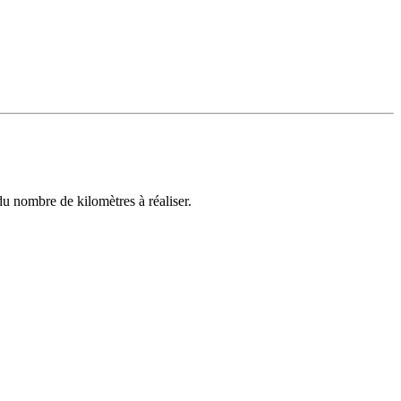
tre ticket sur smartphone
u nombre de kilomètres à réaliser.