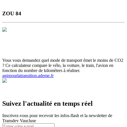
ZOU 84
Horaires et Plans
Gamme Tarifaire
Ou s'informer
Carte scolaire
Actualités et infos flash
Inscrivez-vous aux infos flash
Calculette
ADEME
Votre ticket sur smartphone
Vous vous demandez quel mode de transport émet le moins de CO2
? Ce calculateur compare le vélo, la voiture, le train, l'avion en
fonction du nombre de kilomètres à réaliser.
agirpourlatransition.ademe.fr
Suivez l'actualité en temps réel
Inscrivez-vous pour recevoir les infos-flash et la newsletter de
Transdev Vaucluse