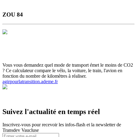
ZOU 84
Horaires et Plans
Gamme Tarifaire
Ou s'informer
Carte scolaire
Actualités et infos flash
Inscrivez-vous aux infos flash
Calculette
ADEME
Votre ticket sur smartphone
Vous vous demandez quel mode de transport émet le moins de CO2
? Ce calculateur compare le vélo, la voiture, le train, l'avion en
fonction du nombre de kilomètres à réaliser.
agirpourlatransition.ademe.fr
Suivez l'actualité en temps réel
Inscrivez-vous pour recevoir les infos-flash et la newsletter de
Transdev Vaucluse