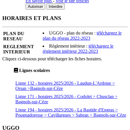
En savoir plus
-
Voir le site officiel
Autoriser
Interdire
HORAIRES ET PLANS
UGGO - plan du réseau :
téléchargez le
PLAN DU
plan du réseau 2022-2023
RESEAU
Règlement intérieur :
téléchargez le
REGLEMENT
règlement intérieur 2022-2023
INTERIEUR
Cliquez ci-dessous pour télécharger les fiches horaires.
Lignes scolaires
Ligne 132 - horaires 2025/2026 - Laudun-L'Ardoise >
Orsan >Bagnols-sur-Cèze
Ligne 171 - horaires 2025/2026 - Codolet > Chusclan >
Bagnols-sur-Cèze
Ligne 194 - horaires 2025/2026 - La Bastide d'Engras >
Pougnadoresse > Cavillargues > Sabran > Bagnols-sur-Cèze
UGGO